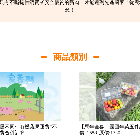
斷提供消費者安全優質的豬肉，才能達到先進國家「從農場到餐桌 (Fro
念！
商品類別
層不同~"有機蔬果運費"不
【馬年金喜・團圓年菜五件
費合併計算
價: 1588| 原價:1730