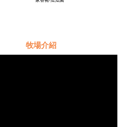
家香豬-瓜瓜園
牧場介紹