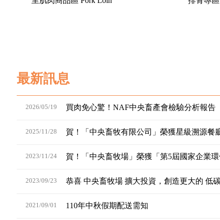
里肌肉商品區 Pork Loin
排骨專區 P
最新訊息
2026/05/19
買肉免心驚！NAF中央畜產會檢驗分析報告
2025/11/28
賀！「中央畜牧有限公司」榮獲星級溯源餐
2023/11/24
賀！「中央畜牧場」榮獲「第5屆國家企業
2023/09/23
恭喜 中央畜牧場 擴大投資，創造更大的 低
2021/09/01
110年中秋假期配送需知