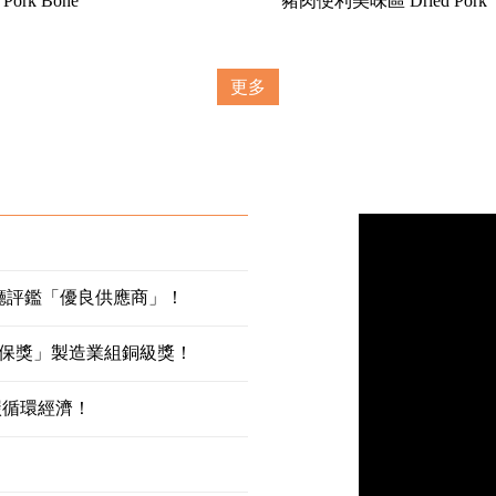
ork Bone
豬肉便利美味區 Dried Pork
更多
廳評鑑「優良供應商」！
環保獎」製造業組銅級獎！
碳循環經濟！