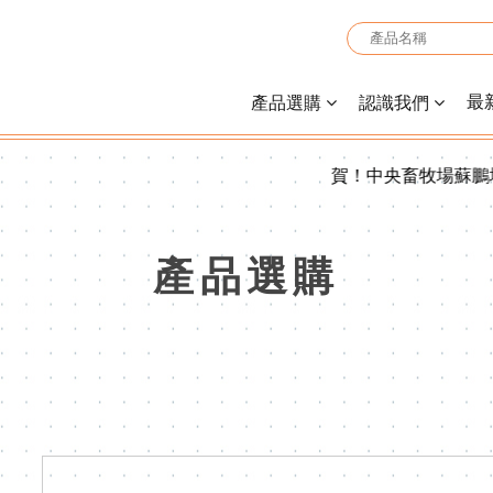
最
產品選購
認識我們
賀！中央畜牧場蘇鵬場長榮獲
產品選購