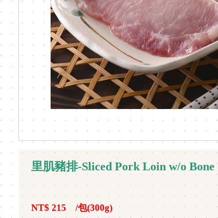
里肌豬排-Sliced Pork Loin w/o Bone
NT$ 215
/包(300g)