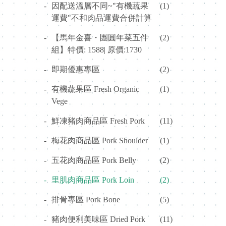
-
因配送溫層不同~"有機蔬果
(1)
運費"不和肉品運費合併計算
-
【馬年金喜・團圓年菜五件
(2)
組】特價: 1588| 原價:1730
-
即期優惠專區
(2)
-
有機蔬果區 Fresh Organic
(1)
Vege
-
鮮凍豬肉商品區 Fresh Pork
(11)
-
梅花肉商品區 Pork Shoulder
(1)
-
五花肉商品區 Pork Belly
(2)
-
里肌肉商品區 Pork Loin
(2)
-
排骨專區 Pork Bone
(5)
-
豬肉便利美味區 Dried Pork
(11)