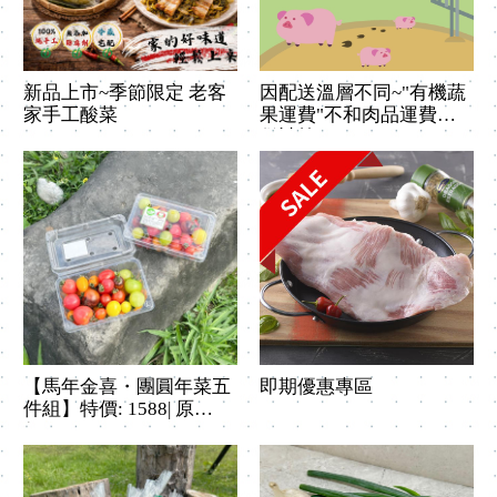
新品上市~季節限定 老客
因配送溫層不同~"有機蔬
家手工酸菜
果運費"不和肉品運費合
併計算
【馬年金喜・團圓年菜五
即期優惠專區
件組】特價: 1588| 原
價:1730